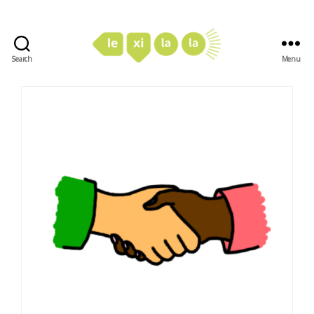
Search
Menu
LexiLaLa