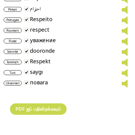
احترام
Persan
Respeito
Portugais
respect
Roumain
уважение
Russe
dooronde
Soninké
Respekt
Tamilisch
saygı
Turc
повага
Ukrainien