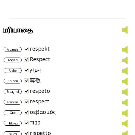
மரியாதை
respekt
Albanais
Respect
Anglais
إحترام
Arabe
尊敬
Chinois
respeto
Espagnol
respect
Français
σεβασμός
Grec
כבוד
Hébreu
rispetto
Italien