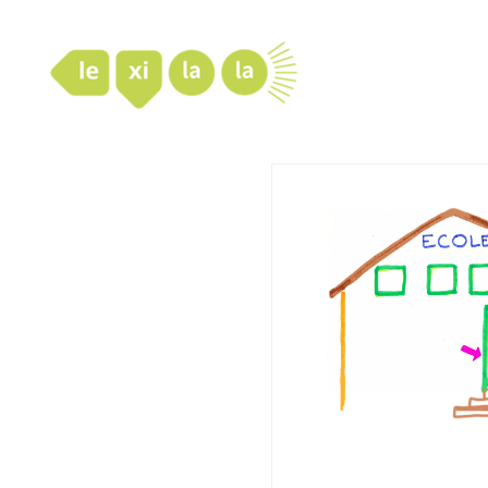
LexiLaLa