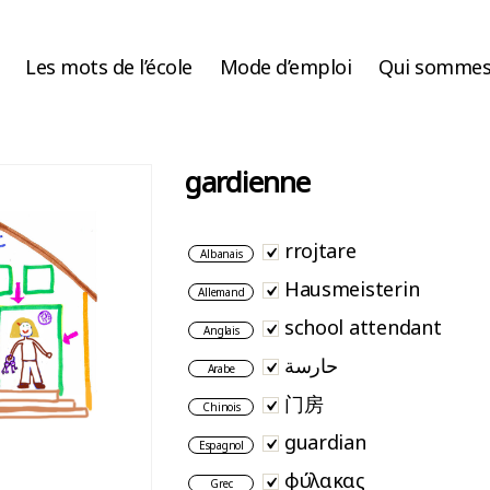
Les mots de l’école
Mode d’emploi
Qui sommes
gardienne
rrojtare
Albanais
Hausmeisterin
Allemand
school attendant
Anglais
حارسة
Arabe
门房
Chinois
guardian
Espagnol
φύλακας
Grec