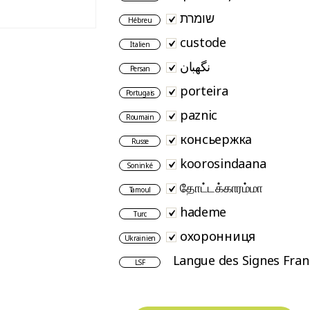
שומרת
Hébreu
custode
Italien
نگهبان
Persan
porteira
Portugais
paznic
Roumain
консьержка
Russe
koorosindaana
Soninké
தோட்டக்காரம்மா
Tamoul
hademe
Turc
охоронниця
Ukrainien
Langue des Signes Fran
LSF