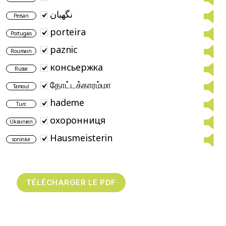
نگهبان
Persan
porteira
Portugais
paznic
Roumain
консьержка
Russe
தோட்டக்காரம்மா
Tamoul
hademe
Turc
охоронниця
Ukrainien
Hausmeisterin
soninke