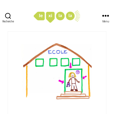
Recherche
Menu
LexiLaLa