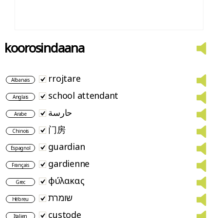
koorosindaana
rrojtare
Albanais
school attendant
Anglais
حارسة
Arabe
门房
Chinois
guardian
Espagnol
gardienne
Français
φύλακας
Grec
שומרת
Hébreu
custode
Italien