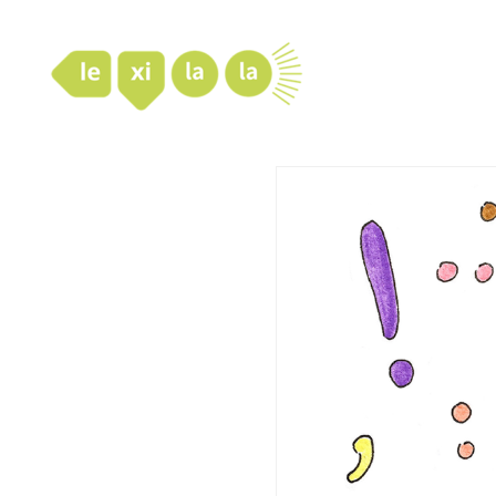
LexiLaLa