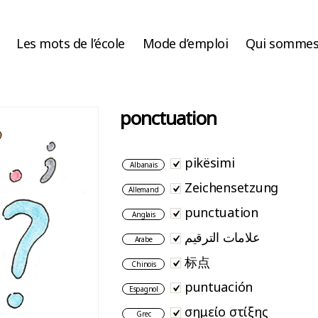
Les mots de l’école
Mode d’emploi
Qui sommes
ponctuation
pikësimi
Albanais
Zeichensetzung
Allemand
punctuation
Anglais
علامات الترقيم
Arabe
标点
Chinois
puntuación
Espagnol
σημείο στίξης
Grec