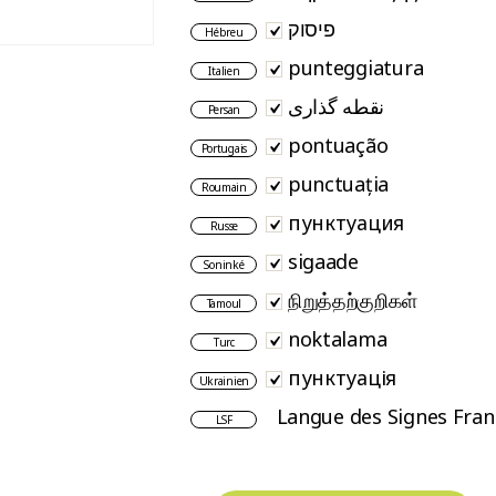
פיסוק
Hébreu
punteggiatura
Italien
نقطه گذاری
Persan
pontuação
Portugais
punctuația
Roumain
пунктуация
Russe
sigaade
Soninké
நிறுத்தற்குறிகள்
Tamoul
noktalama
Turc
пунктуація
Ukrainien
Langue des Signes Fran
LSF