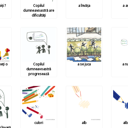
iți ?
Copilul
a învăța
a a
dumneavoastră are
dificultăți
neţi o
Copilul
a se juca
a n
dumneavoastră
progresează
culori
alb
alb
 învață