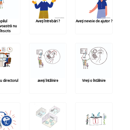
pilul
Aveți întrebări ?
Aveți nevoie de ajutor ?
oastră nu
 înscris
cu directorul
aveți întâlnire
Vreți o întâlnire