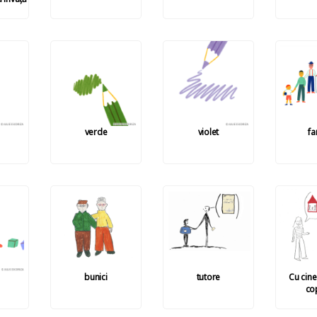
verde
violet
fa
bunici
tutore
Cu cine
cop