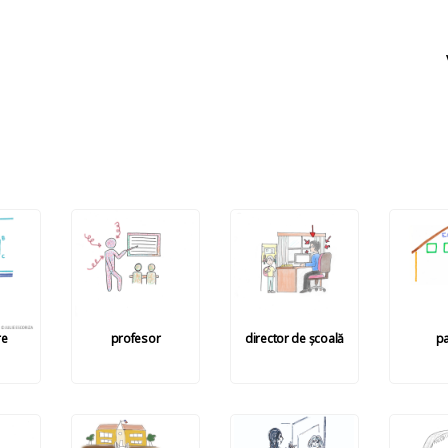
re
profesor
director de școală
pa