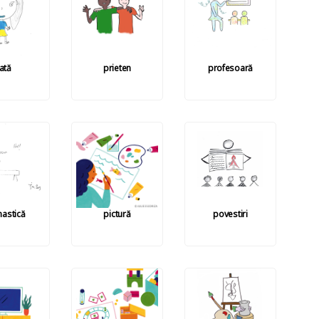
fată
prieten
profesoară
astică
pictură
povestiri