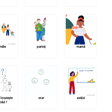
milie
parinți
mamă
 locuiește
orar
astăzi
ilul ?