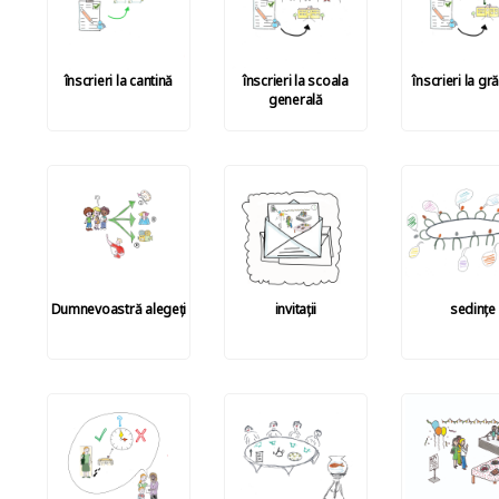
înscrieri la cantină
înscrieri la scoala
înscrieri la gr
generală
Dumnevoastră alegeți
invitații
sedințe