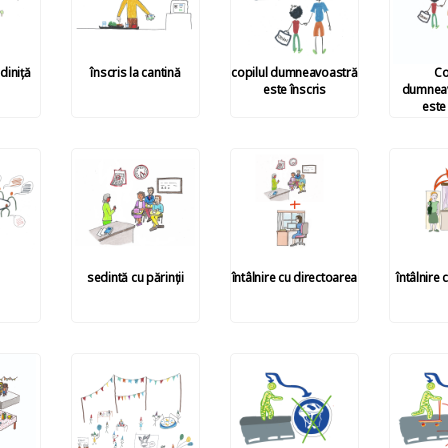
ădiniță
înscris la cantină
copilul dumneavoastră
Co
este înscris
dumneav
este
sedintă cu părinții
întâlnire cu directoarea
întâlnire 