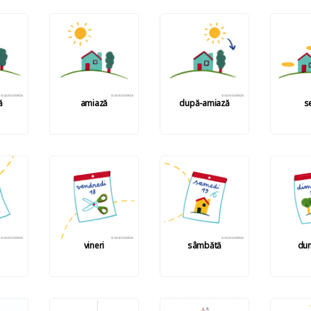
ă
amiază
după-amiază
s
vineri
sâmbătă
dum