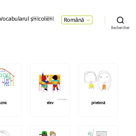
Vocabularul ş￼colii￼
Română
Rechercher
znic
elev
prietenă