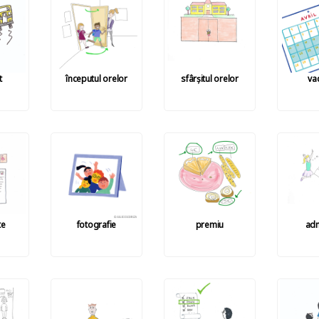
t
începutul orelor
sfârșitul orelor
va
te
fotografie
premiu
adm