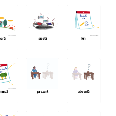
eară
siestă
luni
inică
prezent
absentă