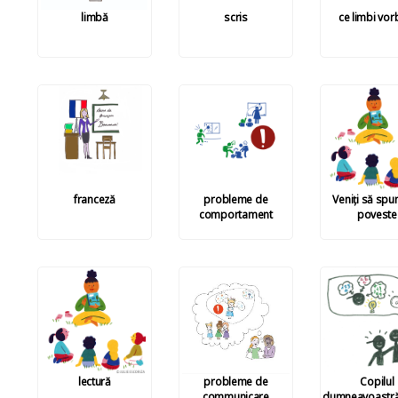
limbă
scris
ce limbi vorb
franceză
probleme de
Veniți să spu
comportament
poveste
lectură
probleme de
Copilul
communicare
dumneavoastră