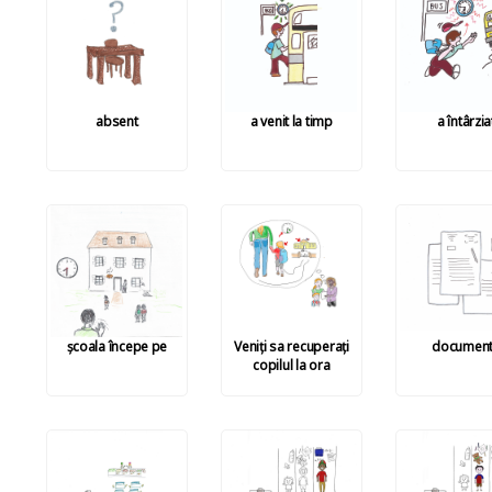
absent
a venit la timp
a întârzia
școala începe pe
Veniți sa recuperați
documen
copilul la ora