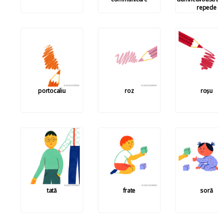
repede
portocaliu
roz
roșu
tată
frate
soră