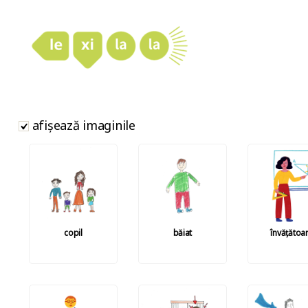
LexiLaLa
afișează imaginile
copil
băiat
învățătoa