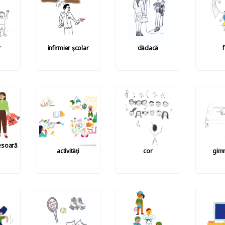
r
infirmier școlar
dădacă
esoară
activități
cor
gimn