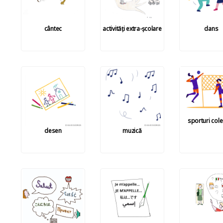
cântec
activități extra-școlare
dans
sporturi cole
desen
muzică