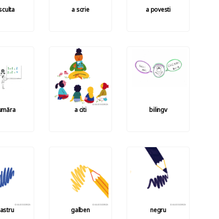
sculta
a scrie
a povesti
umăra
a citi
bilingv
astru
galben
negru