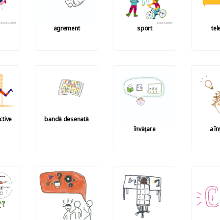
agrement
sport
tel
ctive
bandă desenată
învățare
a î