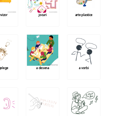
evizor
jocuri
arte plastice
nțelege
a desena
a vorbi