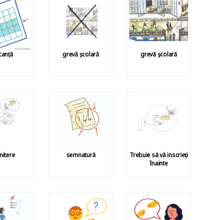
canță
grevă școlară
grevă școlară
itere
semnatură
Trebuie să vă inscrieți
înainte